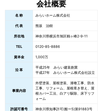
会社概要
名 称
みらいホーム株式会社
代 表
熊坂 治樹
所在地
神奈川県横浜市旭区鶴ヶ峰2-9-11
TEL
0120-85-8886
資本金
1,000万
平成25年 みらい建装創業
沿 革
平成27年 みらいホーム株式会社設立
外壁塗装、屋根塗装、漆喰工事、防水
工事、リフォーム、屋根葺き替え、屋
事業内容
根カバー工法、白アリ駆除、床下リフ
ォーム
許認可番号
神奈川県知事許可(般ー5)第91883号