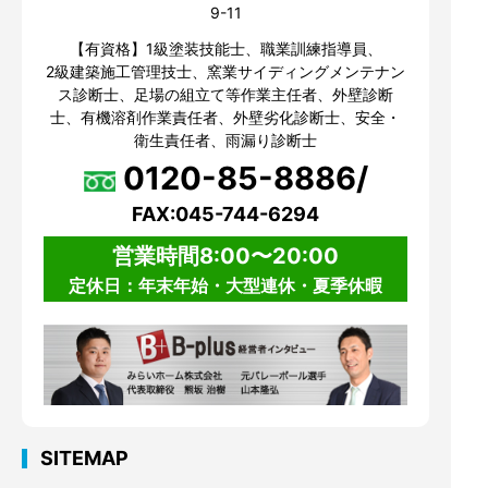
9-11
【有資格】1級塗装技能士、職業訓練指導員、
2級建築施工管理技士、窯業サイディングメンテナン
ス診断士、足場の組立て等作業主任者、外壁診断
士、有機溶剤作業責任者、外壁劣化診断士、安全・
衛生責任者、雨漏り診断士
0120-85-8886/
FAX:045-744-6294
営業時間8:00〜20:00
定休日：年末年始・大型連休・夏季休暇
SITEMAP