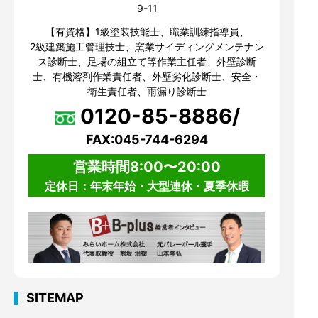
9-11
【有資格】1級塗装技能士、職業訓練指導員、
2級建築施工管理技士、窯業サイディングメンテナン
ス診断士、足場の組立て等作業主任者、外壁診断
士、有機溶剤作業責任者、外壁劣化診断士、安全・
衛生責任者、雨漏り診断士
0120-85-8886/
FAX:045-744-6294
営業時間8:00〜20:00
定休日：年末年始・大型連休・夏季休暇
SITEMAP