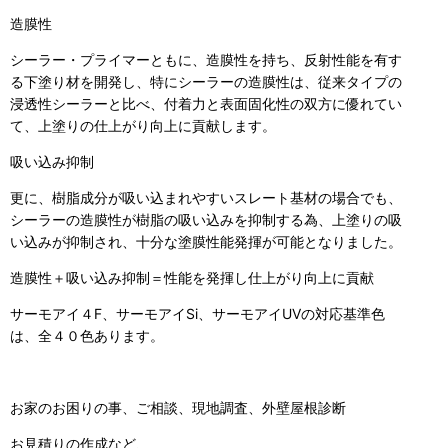
造膜性
シーラー・プライマーともに、造膜性を持ち、反射性能を有す
る下塗り材を開発し、特にシーラーの造膜性は、従来タイプの
浸透性シーラーと比べ、付着力と表面固化性の双方に優れてい
て、上塗りの仕上がり向上に貢献します。
吸い込み抑制
更に、樹脂成分が吸い込まれやすいスレート基材の場合でも、
シーラーの造膜性が樹脂の吸い込みを抑制する為、上塗りの吸
い込みが抑制され、十分な塗膜性能発揮が可能となりました。
造膜性＋吸い込み抑制＝性能を発揮し仕上がり向上に貢献
サーモアイ４F、サーモアイSi、サーモアイUVの対応基準色
は、全４０色あります。
お家のお困りの事、ご相談、現地調査、外壁屋根診断
お見積りの作成など、