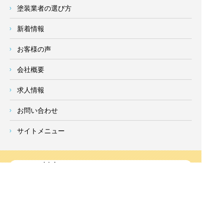
塗装業者の選び方
新着情報
お客様の声
会社概要
求人情報
お問い合わせ
サイトメニュー
対応エリア
- 地域密着の対応エリア -
横浜市 (
青葉区
、旭区、泉区、磯子区、神奈川区、金沢区、港南
区、
港北区
、栄区、瀬谷区、
都筑区
、鶴見区、戸塚区、中区、