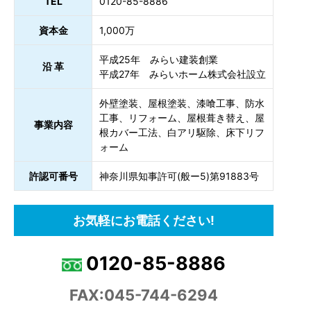
TEL
0120-85-8886
資本金
1,000万
平成25年 みらい建装創業
沿 革
平成27年 みらいホーム株式会社設立
外壁塗装、屋根塗装、漆喰工事、防水
工事、リフォーム、屋根葺き替え、屋
事業内容
根カバー工法、白アリ駆除、床下リフ
ォーム
許認可番号
神奈川県知事許可(般ー5)第91883号
お気軽にお電話ください!
0120-85-8886
FAX:045-744-6294