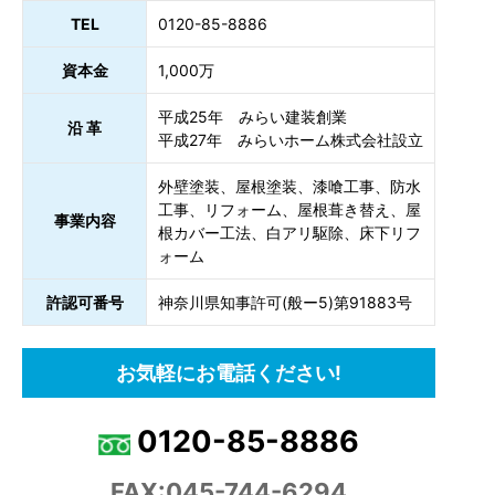
TEL
0120-85-8886
資本金
1,000万
平成25年 みらい建装創業
沿 革
平成27年 みらいホーム株式会社設立
外壁塗装、屋根塗装、漆喰工事、防水
工事、リフォーム、屋根葺き替え、屋
事業内容
根カバー工法、白アリ駆除、床下リフ
ォーム
許認可番号
神奈川県知事許可(般ー5)第91883号
お気軽にお電話ください!
0120-85-8886
FAX:045-744-6294