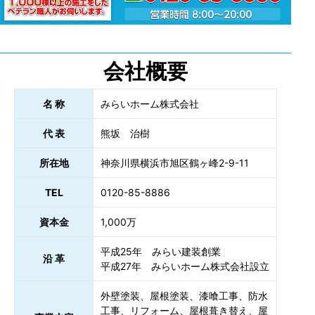
会社概要
名 称
みらいホーム株式会社
代 表
熊坂 治樹
所在地
神奈川県横浜市旭区鶴ヶ峰2-9-11
TEL
0120-85-8886
資本金
1,000万
平成25年 みらい建装創業
沿 革
平成27年 みらいホーム株式会社設立
外壁塗装、屋根塗装、漆喰工事、防水
工事、リフォーム、屋根葺き替え、屋