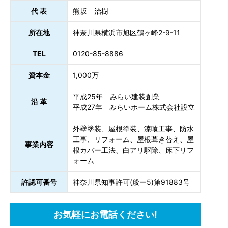
代 表
熊坂 治樹
所在地
神奈川県横浜市旭区鶴ヶ峰2-9-11
TEL
0120-85-8886
資本金
1,000万
平成25年 みらい建装創業
沿 革
平成27年 みらいホーム株式会社設立
外壁塗装、屋根塗装、漆喰工事、防水
工事、リフォーム、屋根葺き替え、屋
事業内容
根カバー工法、白アリ駆除、床下リフ
ォーム
許認可番号
神奈川県知事許可(般ー5)第91883号
お気軽にお電話ください!