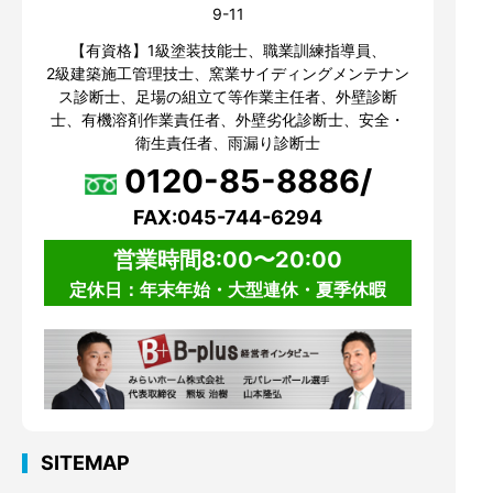
9-11
【有資格】1級塗装技能士、職業訓練指導員、
2級建築施工管理技士、窯業サイディングメンテナン
ス診断士、足場の組立て等作業主任者、外壁診断
士、有機溶剤作業責任者、外壁劣化診断士、安全・
衛生責任者、雨漏り診断士
0120-85-8886/
FAX:045-744-6294
営業時間8:00〜20:00
定休日：年末年始・大型連休・夏季休暇
SITEMAP