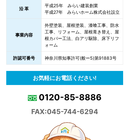
平成25年 みらい建装創業
沿 革
平成27年 みらいホーム株式会社設立
外壁塗装、屋根塗装、漆喰工事、防水
工事、リフォーム、屋根葺き替え、屋
事業内容
根カバー工法、白アリ駆除、床下リフ
ォーム
許認可番号
神奈川県知事許可(般ー5)第91883号
お気軽にお電話ください!
0120-85-8886
FAX:045-744-6294