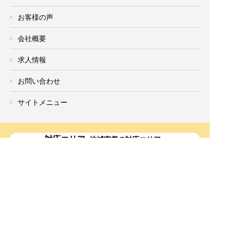
お客様の声
会社概要
求人情報
お問い合わせ
サイトメニュー
対応エリア
- 地域密着の対応エリア -
横浜市 (
青葉区
、旭区、泉区、磯子区、神奈川区、金沢区、港南
区、
港北区
、栄区、瀬谷区、
都筑区
、鶴見区、戸塚区、中区、
西区、保土ケ谷区、緑区、南区) 、
川崎市(高津区、宮前区、多
摩区、麻生区、中原区、幸区、川崎区)
、座間市、大和市、藤沢
市、綾瀬市、鎌倉市、葉山町、寒川町、茅ヶ崎市、逗子市、横