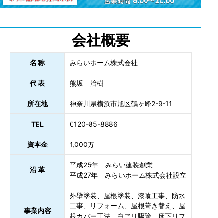
会社概要
名 称
みらいホーム株式会社
代 表
熊坂 治樹
所在地
神奈川県横浜市旭区鶴ヶ峰2-9-11
TEL
0120-85-8886
資本金
1,000万
平成25年 みらい建装創業
沿 革
平成27年 みらいホーム株式会社設立
外壁塗装、屋根塗装、漆喰工事、防水
工事、リフォーム、屋根葺き替え、屋
事業内容
根カバー工法、白アリ駆除、床下リフ