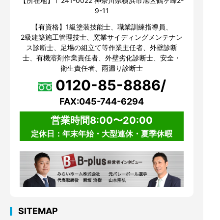
【所在地】〒241-0022 神奈川県横浜市旭区鶴ヶ峰2-
9-11
【有資格】1級塗装技能士、職業訓練指導員、
2級建築施工管理技士、窯業サイディングメンテナン
ス診断士、足場の組立て等作業主任者、外壁診断
士、有機溶剤作業責任者、外壁劣化診断士、安全・
衛生責任者、雨漏り診断士
0120-85-8886/
FAX:045-744-6294
営業時間8:00〜20:00
定休日：年末年始・大型連休・夏季休暇
SITEMAP