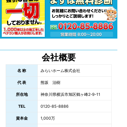
会社概要
名 称
みらいホーム株式会社
代 表
熊坂 治樹
所在地
神奈川県横浜市旭区鶴ヶ峰2-9-11
TEL
0120-85-8886
資本金
1,000万