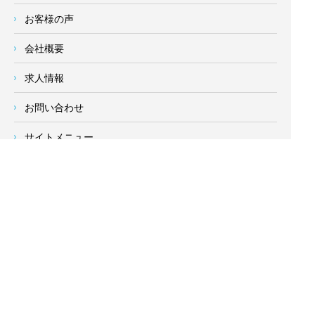
お客様の声
会社概要
求人情報
お問い合わせ
サイトメニュー
対応エリア
- 地域密着の対応エリア -
横浜市 (
青葉区
、旭区、泉区、磯子区、神奈川区、金沢区、港南
区、
港北区
、栄区、瀬谷区、
都筑区
、鶴見区、戸塚区、中区、
西区、保土ケ谷区、緑区、南区) 、
川崎市(高津区、宮前区、多
摩区、麻生区、中原区、幸区、川崎区)
、座間市、大和市、藤沢
市、綾瀬市、鎌倉市、葉山町、寒川町、茅ヶ崎市、逗子市、横