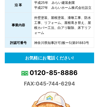
平成25年 みらい建装創業
沿 革
平成27年 みらいホーム株式会社設立
外壁塗装、屋根塗装、漆喰工事、防水
工事、リフォーム、屋根葺き替え、屋
事業内容
根カバー工法、白アリ駆除、床下リフ
ォーム
許認可番号
神奈川県知事許可(般ー5)第91883号
お気軽にお電話ください!
0120-85-8886
FAX:045-744-6294