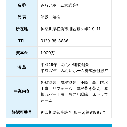
名 称
みらいホーム株式会社
代 表
熊坂 治樹
所在地
神奈川県横浜市旭区鶴ヶ峰2-9-11
TEL
0120-85-8886
資本金
1,000万
平成25年 みらい建装創業
沿 革
平成27年 みらいホーム株式会社設立
外壁塗装、屋根塗装、漆喰工事、防水
工事、リフォーム、屋根葺き替え、屋
事業内容
根カバー工法、白アリ駆除、床下リフ
ォーム
許認可番号
神奈川県知事許可(般ー5)第91883号