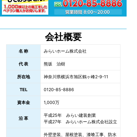
会社概要
名 称
みらいホーム株式会社
代 表
熊坂 治樹
所在地
神奈川県横浜市旭区鶴ヶ峰2-9-11
TEL
0120-85-8886
資本金
1,000万
平成25年 みらい建装創業
沿 革
平成27年 みらいホーム株式会社設立
外壁塗装、屋根塗装、漆喰工事、防水