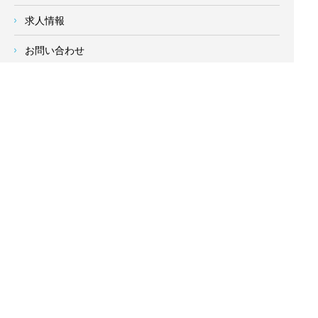
求人情報
お問い合わせ
サイトメニュー
対応エリア
- 地域密着の対応エリア -
横浜市 (
青葉区
、旭区、泉区、磯子区、神奈川区、金沢区、港南
区、
港北区
、栄区、瀬谷区、
都筑区
、鶴見区、戸塚区、中区、
西区、保土ケ谷区、緑区、南区) 、
川崎市(高津区、宮前区、多
摩区、麻生区、中原区、幸区、川崎区)
、座間市、大和市、藤沢
市、綾瀬市、鎌倉市、葉山町、寒川町、茅ヶ崎市、逗子市、横
須賀市、三浦市、海老名市、厚木市、平塚市、伊勢原市、相模
原市、東京23区