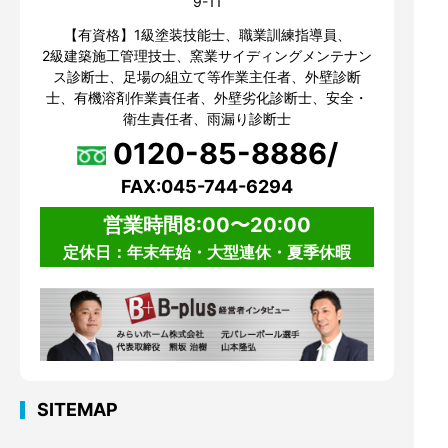
9-11
【有資格】1級塗装技能士、職業訓練指導員、
2級建築施工管理技士、窯業サイディングメンテナン
ス診断士、足場の組立て等作業主任者、外壁診断
士、有機溶剤作業責任者、外壁劣化診断士、安全・
衛生責任者、雨漏り診断士
0120-85-8886/
FAX:045-744-6294
営業時間8:00〜20:00
定休日：年末年始・大型連休・夏季休暇
SITEMAP