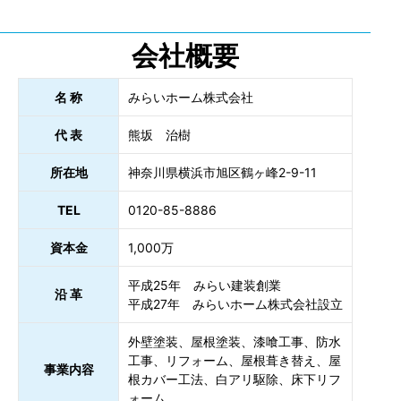
会社概要
名 称
みらいホーム株式会社
代 表
熊坂 治樹
所在地
神奈川県横浜市旭区鶴ヶ峰2-9-11
TEL
0120-85-8886
資本金
1,000万
平成25年 みらい建装創業
沿 革
平成27年 みらいホーム株式会社設立
外壁塗装、屋根塗装、漆喰工事、防水
工事、リフォーム、屋根葺き替え、屋
事業内容
根カバー工法、白アリ駆除、床下リフ
ォーム