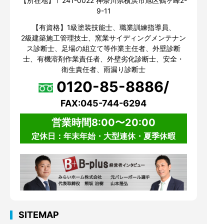
【所在地】〒241-0022 神奈川県横浜市旭区鶴ヶ峰2-
9-11
【有資格】1級塗装技能士、職業訓練指導員、
2級建築施工管理技士、窯業サイディングメンテナン
ス診断士、足場の組立て等作業主任者、外壁診断
士、有機溶剤作業責任者、外壁劣化診断士、安全・
衛生責任者、雨漏り診断士
0120-85-8886/
FAX:045-744-6294
営業時間8:00〜20:00
定休日：年末年始・大型連休・夏季休暇
SITEMAP