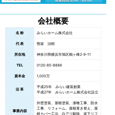
会社概要
名 称
みらいホーム株式会社
代 表
熊坂 治樹
所在地
神奈川県横浜市旭区鶴ヶ峰2-9-11
TEL
0120-85-8886
資本金
1,000万
平成25年 みらい建装創業
沿 革
平成27年 みらいホーム株式会社設立
外壁塗装、屋根塗装、漆喰工事、防水
工事、リフォーム、屋根葺き替え、屋
事業内容
根カバー工法、白アリ駆除、床下リフ