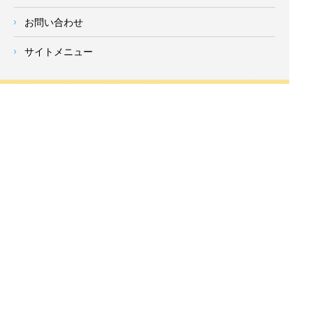
お問い合わせ
サイトメニュー
対応エリア
- 地域密着の対応エリア -
横浜市 (
青葉区
、旭区、泉区、磯子区、神奈川区、金沢区、港南
区、
港北区
、栄区、瀬谷区、
都筑区
、鶴見区、戸塚区、中区、
西区、保土ケ谷区、緑区、南区) 、
川崎市(高津区、宮前区、多
摩区、麻生区、中原区、幸区、川崎区)
、座間市、大和市、藤沢
市、綾瀬市、鎌倉市、葉山町、寒川町、茅ヶ崎市、逗子市、横
須賀市、三浦市、海老名市、厚木市、平塚市、伊勢原市、相模
原市、東京23区
Copyright
神奈川県横浜市の外壁塗装・屋根塗装ならみらいホーム株式会社
All Right
Reserved.