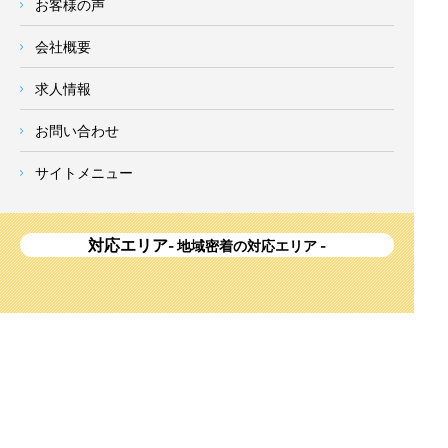
お客様の声
会社概要
求人情報
お問い合わせ
サイトメニュー
対応エリア
- 地域密着の対応エリア -
横浜市 (
青葉区
、旭区、泉区、磯子区、神奈川区、金沢区、港南
区、
港北区
、栄区、瀬谷区、
都筑区
、鶴見区、戸塚区、中区、
西区、保土ケ谷区、緑区、南区) 、
川崎市(高津区、宮前区、多
摩区、麻生区、中原区、幸区、川崎区)
、座間市、大和市、藤沢
市、綾瀬市、鎌倉市、葉山町、寒川町、茅ヶ崎市、逗子市、横
須賀市、三浦市、海老名市、厚木市、平塚市、伊勢原市、相模