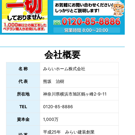
会社概要
名 称
みらいホーム株式会社
代 表
熊坂 治樹
所在地
神奈川県横浜市旭区鶴ヶ峰2-9-11
TEL
0120-85-8886
資本金
1,000万
平成25年 みらい建装創業
沿 革