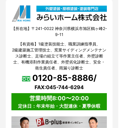
【所在地】〒241-0022 神奈川県横浜市旭区鶴ヶ峰2-
9-11
【有資格】1級塗装技能士、職業訓練指導員、
2級建築施工管理技士、窯業サイディングメンテナン
ス診断士、足場の組立て等作業主任者、外壁診断
士、有機溶剤作業責任者、外壁劣化診断士、安全・
衛生責任者、雨漏り診断士
0120-85-8886/
FAX:045-744-6294
営業時間8:00〜20:00
定休日：年末年始・大型連休・夏季休暇