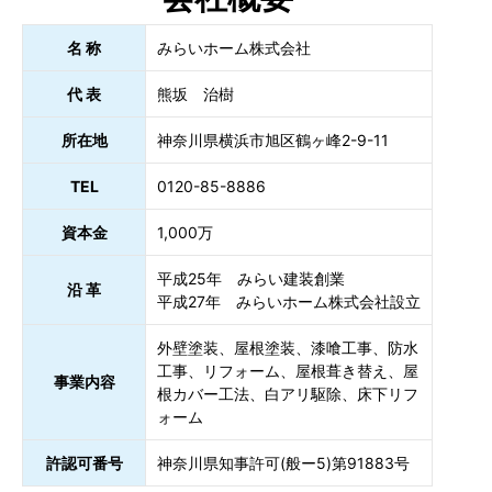
名 称
みらいホーム株式会社
代 表
熊坂 治樹
所在地
神奈川県横浜市旭区鶴ヶ峰2-9-11
TEL
0120-85-8886
資本金
1,000万
平成25年 みらい建装創業
沿 革
平成27年 みらいホーム株式会社設立
外壁塗装、屋根塗装、漆喰工事、防水
工事、リフォーム、屋根葺き替え、屋
事業内容
根カバー工法、白アリ駆除、床下リフ
ォーム
許認可番号
神奈川県知事許可(般ー5)第91883号