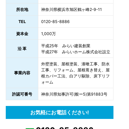
所在地
神奈川県横浜市旭区鶴ヶ峰2-9-11
TEL
0120-85-8886
資本金
1,000万
平成25年 みらい建装創業
沿 革
平成27年 みらいホーム株式会社設立
外壁塗装、屋根塗装、漆喰工事、防水
工事、リフォーム、屋根葺き替え、屋
事業内容
根カバー工法、白アリ駆除、床下リフ
ォーム
許認可番号
神奈川県知事許可(般ー5)第91883号
お気軽にお電話ください!