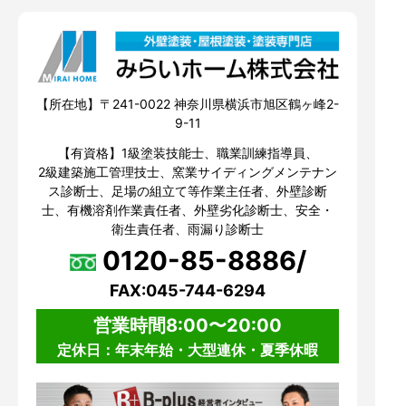
【所在地】〒241-0022 神奈川県横浜市旭区鶴ヶ峰2-
9-11
【有資格】1級塗装技能士、職業訓練指導員、
2級建築施工管理技士、窯業サイディングメンテナン
ス診断士、足場の組立て等作業主任者、外壁診断
士、有機溶剤作業責任者、外壁劣化診断士、安全・
衛生責任者、雨漏り診断士
0120-85-8886/
FAX:045-744-6294
営業時間8:00〜20:00
定休日：年末年始・大型連休・夏季休暇