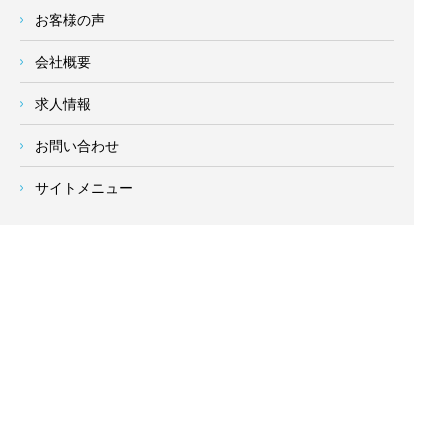
お客様の声
会社概要
求人情報
お問い合わせ
サイトメニュー
対応エリア
- 地域密着の対応エリア -
横浜市 (
青葉区
、旭区、泉区、磯子区、神奈川区、金沢区、港南
区、
港北区
、栄区、瀬谷区、
都筑区
、鶴見区、戸塚区、中区、
西区、保土ケ谷区、緑区、南区) 、
川崎市(高津区、宮前区、多
摩区、麻生区、中原区、幸区、川崎区)
、座間市、大和市、藤沢
市、綾瀬市、鎌倉市、葉山町、寒川町、茅ヶ崎市、逗子市、横