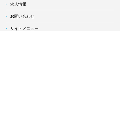
求人情報
お問い合わせ
サイトメニュー
対応エリア
- 地域密着の対応エリア -
横浜市 (
青葉区
、旭区、泉区、磯子区、神奈川区、金沢区、港南
区、
港北区
、栄区、瀬谷区、
都筑区
、鶴見区、戸塚区、中区、
西区、保土ケ谷区、緑区、南区) 、
川崎市(高津区、宮前区、多
摩区、麻生区、中原区、幸区、川崎区)
、座間市、大和市、藤沢
市、綾瀬市、鎌倉市、葉山町、寒川町、茅ヶ崎市、逗子市、横
須賀市、三浦市、海老名市、厚木市、平塚市、伊勢原市、相模
原市、東京23区