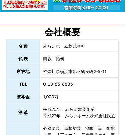
会社概要
名 称
みらいホーム株式会社
代 表
熊坂 治樹
所在地
神奈川県横浜市旭区鶴ヶ峰2-9-11
TEL
0120-85-8886
資本金
1,000万
平成25年 みらい建装創業
沿 革
平成27年 みらいホーム株式会社設立
外壁塗装、屋根塗装、漆喰工事、防水
工事、リフォーム、屋根葺き替え、屋