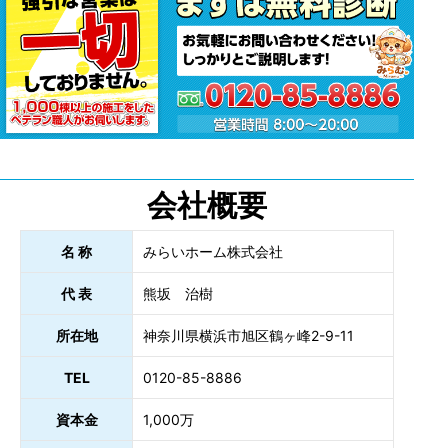
会社概要
名 称
みらいホーム株式会社
代 表
熊坂 治樹
所在地
神奈川県横浜市旭区鶴ヶ峰2-9-11
TEL
0120-85-8886
資本金
1,000万