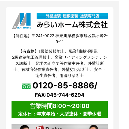
【所在地】〒241-0022 神奈川県横浜市旭区鶴ヶ峰2-
9-11
【有資格】1級塗装技能士、職業訓練指導員、
2級建築施工管理技士、窯業サイディングメンテナン
ス診断士、足場の組立て等作業主任者、外壁診断
士、有機溶剤作業責任者、外壁劣化診断士、安全・
衛生責任者、雨漏り診断士
0120-85-8886/
FAX:045-744-6294
営業時間8:00〜20:00
定休日：年末年始・大型連休・夏季休暇