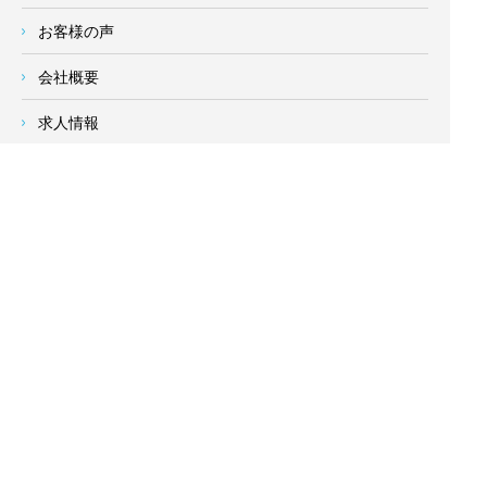
お客様の声
会社概要
求人情報
お問い合わせ
サイトメニュー
対応エリア
- 地域密着の対応エリア -
横浜市 (
青葉区
、旭区、泉区、磯子区、神奈川区、金沢区、港南
区、
港北区
、栄区、瀬谷区、
都筑区
、鶴見区、戸塚区、中区、
西区、保土ケ谷区、緑区、南区) 、
川崎市(高津区、宮前区、多
摩区、麻生区、中原区、幸区、川崎区)
、座間市、大和市、藤沢
市、綾瀬市、鎌倉市、葉山町、寒川町、茅ヶ崎市、逗子市、横