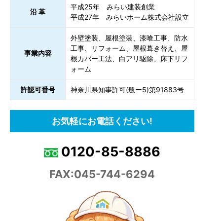
平成25年 みらい建装創業
沿 革
平成27年 みらいホーム株式会社設立
外壁塗装、屋根塗装、漆喰工事、防水
工事、リフォーム、屋根葺き替え、屋
事業内容
根カバー工法、白アリ駆除、床下リフ
ォーム
許認可番号
神奈川県知事許可(般ー5)第91883号
お気軽にお電話ください!
0120-85-8886
FAX:045-744-6294