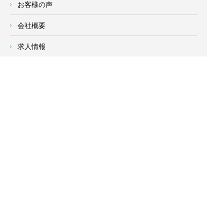
お客様の声
会社概要
求人情報
お問い合わせ
サイトメニュー
対応エリア
- 地域密着の対応エリア -
横浜市 (
青葉区
、旭区、泉区、磯子区、神奈川区、金沢区、港南
区、
港北区
、栄区、瀬谷区、
都筑区
、鶴見区、戸塚区、中区、
西区、保土ケ谷区、緑区、南区) 、
川崎市(高津区、宮前区、多
摩区、麻生区、中原区、幸区、川崎区)
、座間市、大和市、藤沢
市、綾瀬市、鎌倉市、葉山町、寒川町、茅ヶ崎市、逗子市、横
須賀市、三浦市、海老名市、厚木市、平塚市、伊勢原市、相模