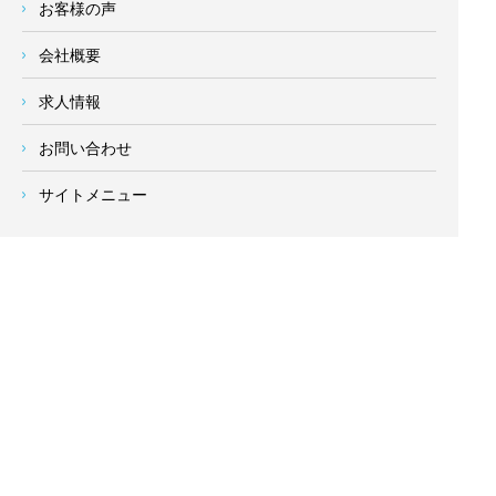
お客様の声
会社概要
求人情報
お問い合わせ
サイトメニュー
対応エリア
- 地域密着の対応エリア -
横浜市 (
青葉区
、旭区、泉区、磯子区、神奈川区、金沢区、港南
区、
港北区
、栄区、瀬谷区、
都筑区
、鶴見区、戸塚区、中区、
西区、保土ケ谷区、緑区、南区) 、
川崎市(高津区、宮前区、多
摩区、麻生区、中原区、幸区、川崎区)
、座間市、大和市、藤沢
市、綾瀬市、鎌倉市、葉山町、寒川町、茅ヶ崎市、逗子市、横
須賀市、三浦市、海老名市、厚木市、平塚市、伊勢原市、相模