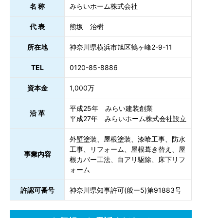
名 称
みらいホーム株式会社
代 表
熊坂 治樹
所在地
神奈川県横浜市旭区鶴ヶ峰2-9-11
TEL
0120-85-8886
資本金
1,000万
平成25年 みらい建装創業
沿 革
平成27年 みらいホーム株式会社設立
外壁塗装、屋根塗装、漆喰工事、防水
工事、リフォーム、屋根葺き替え、屋
事業内容
根カバー工法、白アリ駆除、床下リフ
ォーム
許認可番号
神奈川県知事許可(般ー5)第91883号