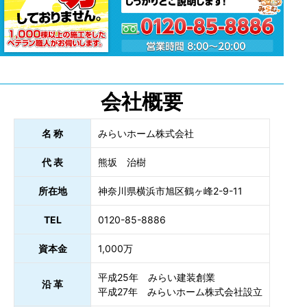
会社概要
名 称
みらいホーム株式会社
代 表
熊坂 治樹
所在地
神奈川県横浜市旭区鶴ヶ峰2-9-11
TEL
0120-85-8886
資本金
1,000万
平成25年 みらい建装創業
沿 革
平成27年 みらいホーム株式会社設立