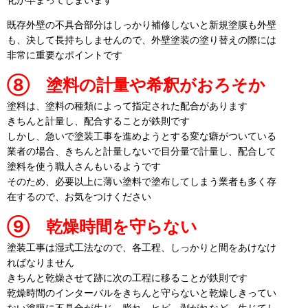
既存外壁の不具合部分はしっかり補修しないと新規塗膜も外壁
も、決して長持ちしませんので、外壁塗装の塗り替えの際には
非常に重要なポイントです
⑧ 塗料の計量や希釈がおろそか
塗料は、塗料の種類によって指定された配合があります
きちんと計量し、配合することが鉄則です
しかし、急いで塗装工事を進めようとする変な癖がついている
業者の場合、きちんと計量しないで目分量で計量し、配合して
塗料を使う職人さんもいるようです
そのため、必要以上に薄い塗料で塗布してしまう業者も多く存
在するので、お気をつけください
⑨ 乾燥時間を守らない
塗装工事は湿式工法なので、各工程、しっかりと間をあけなけ
ればなりません
きちんと乾燥させて跡に次の工程に移ることが鉄則です
乾燥時間のインターバルをきちんと守らないと乾燥しきってい
ない塗膜に不具合が生じ、膨れ、ヒビ、剥がれなど、生じてし