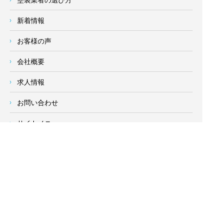
新着情報
お客様の声
会社概要
求人情報
お問い合わせ
サイトメニュー
対応エリア
- 地域密着の対応エリア -
横浜市 (
青葉区
、旭区、泉区、磯子区、神奈川区、金沢区、港南
区、
港北区
、栄区、瀬谷区、
都筑区
、鶴見区、戸塚区、中区、