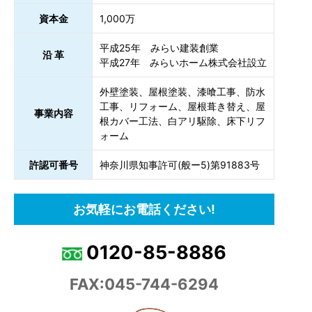
資本金
1,000万
平成25年 みらい建装創業
沿 革
平成27年 みらいホーム株式会社設立
外壁塗装、屋根塗装、漆喰工事、防水
工事、リフォーム、屋根葺き替え、屋
事業内容
根カバー工法、白アリ駆除、床下リフ
ォーム
許認可番号
神奈川県知事許可(般ー5)第91883号
お気軽にお電話ください!
0120-85-8886
FAX:045-744-6294