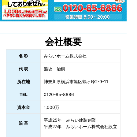
会社概要
名 称
みらいホーム株式会社
代 表
熊坂 治樹
所在地
神奈川県横浜市旭区鶴ヶ峰2-9-11
TEL
0120-85-8886
資本金
1,000万
平成25年 みらい建装創業
沿 革
平成27年 みらいホーム株式会社設立