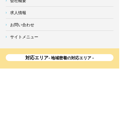
会社概要
求人情報
お問い合わせ
サイトメニュー
対応エリア
- 地域密着の対応エリア -
横浜市 (
青葉区
、旭区、泉区、磯子区、神奈川区、金沢区、港南
区、
港北区
、栄区、瀬谷区、
都筑区
、鶴見区、戸塚区、中区、
西区、保土ケ谷区、緑区、南区) 、
川崎市(高津区、宮前区、多
摩区、麻生区、中原区、幸区、川崎区)
、座間市、大和市、藤沢
市、綾瀬市、鎌倉市、葉山町、寒川町、茅ヶ崎市、逗子市、横
須賀市、三浦市、海老名市、厚木市、平塚市、伊勢原市、相模
原市、東京23区