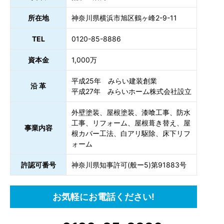
所在地
神奈川県横浜市旭区鶴ヶ峰2-9-11
TEL
0120-85-8886
資本金
1,000万
平成25年 みらい建装創業
沿 革
平成27年 みらいホーム株式会社設立
外壁塗装、屋根塗装、漆喰工事、防水
工事、リフォーム、屋根葺き替え、屋
事業内容
根カバー工法、白アリ駆除、床下リフ
ォーム
許認可番号
神奈川県知事許可(般ー5)第91883号
お気軽にお電話ください!