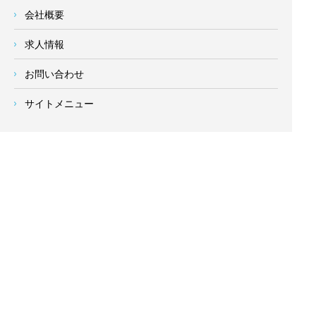
会社概要
求人情報
お問い合わせ
サイトメニュー
対応エリア
- 地域密着の対応エリア -
横浜市 (
青葉区
、旭区、泉区、磯子区、神奈川区、金沢区、港南
区、
港北区
、栄区、瀬谷区、
都筑区
、鶴見区、戸塚区、中区、
西区、保土ケ谷区、緑区、南区) 、
川崎市(高津区、宮前区、多
摩区、麻生区、中原区、幸区、川崎区)
、座間市、大和市、藤沢
市、綾瀬市、鎌倉市、葉山町、寒川町、茅ヶ崎市、逗子市、横
須賀市、三浦市、海老名市、厚木市、平塚市、伊勢原市、相模
原市、東京23区