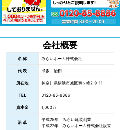
会社概要
名 称
みらいホーム株式会社
代 表
熊坂 治樹
所在地
神奈川県横浜市旭区鶴ヶ峰2-9-11
TEL
0120-85-8886
資本金
1,000万
平成25年 みらい建装創業
沿 革
平成27年 みらいホーム株式会社設立