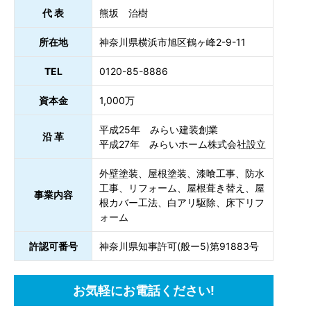
代 表
熊坂 治樹
所在地
神奈川県横浜市旭区鶴ヶ峰2-9-11
TEL
0120-85-8886
資本金
1,000万
平成25年 みらい建装創業
沿 革
平成27年 みらいホーム株式会社設立
外壁塗装、屋根塗装、漆喰工事、防水
工事、リフォーム、屋根葺き替え、屋
事業内容
根カバー工法、白アリ駆除、床下リフ
ォーム
許認可番号
神奈川県知事許可(般ー5)第91883号
お気軽にお電話ください!