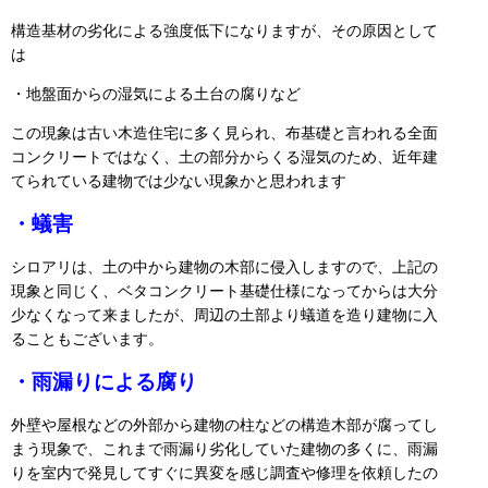
構造基材の劣化による強度低下になりますが、その原因として
は
・地盤面からの湿気による土台の腐りなど
この現象は古い木造住宅に多く見られ、布基礎と言われる全面
コンクリートではなく、土の部分からくる湿気のため、近年建
てられている建物では少ない現象かと思われます
・蟻害
シロアリは、土の中から建物の木部に侵入しますので、上記の
現象と同じく、ベタコンクリート基礎仕様になってからは大分
少なくなって来ましたが、周辺の土部より蟻道を造り建物に入
ることもございます。
・雨漏りによる腐り
外壁や屋根などの外部から建物の柱などの構造木部が腐ってし
まう現象で、これまで雨漏り劣化していた建物の多くに、雨漏
りを室内で発見してすぐに異変を感じ調査や修理を依頼したの