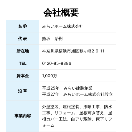
会社概要
名 称
みらいホーム株式会社
代 表
熊坂 治樹
所在地
神奈川県横浜市旭区鶴ヶ峰2-9-11
TEL
0120-85-8886
資本金
1,000万
平成25年 みらい建装創業
沿 革
平成27年 みらいホーム株式会社設立
外壁塗装、屋根塗装、漆喰工事、防水
工事、リフォーム、屋根葺き替え、屋
事業内容
根カバー工法、白アリ駆除、床下リフ
ォーム