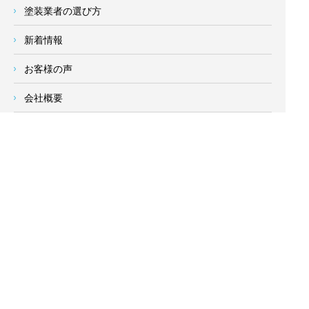
塗装業者の選び方
新着情報
お客様の声
会社概要
求人情報
お問い合わせ
サイトメニュー
対応エリア
- 地域密着の対応エリア -
横浜市 (
青葉区
、旭区、泉区、磯子区、神奈川区、金沢区、港南
区、
港北区
、栄区、瀬谷区、
都筑区
、鶴見区、戸塚区、中区、