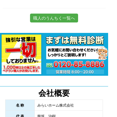
職人のうんちく一覧へ
会社概要
名 称
みらいホーム株式会社
代 表
熊坂 治樹