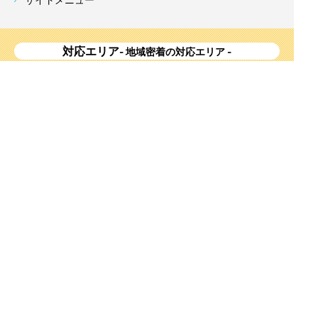
対応エリア
- 地域密着の対応エリア -
横浜市 (
青葉区
、旭区、泉区、磯子区、神奈川区、金沢区、港南
区、
港北区
、栄区、瀬谷区、
都筑区
、鶴見区、戸塚区、中区、
西区、保土ケ谷区、緑区、南区) 、
川崎市(高津区、宮前区、多
摩区、麻生区、中原区、幸区、川崎区)
、座間市、大和市、藤沢
市、綾瀬市、鎌倉市、葉山町、寒川町、茅ヶ崎市、逗子市、横
須賀市、三浦市、海老名市、厚木市、平塚市、伊勢原市、相模
原市、東京23区
Copyright
神奈川県横浜市の外壁塗装・屋根塗装ならみらいホーム株式会社
All Right
Reserved.