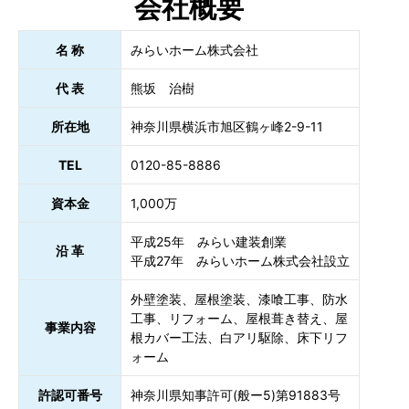
会社概要
名 称
みらいホーム株式会社
代 表
熊坂 治樹
所在地
神奈川県横浜市旭区鶴ヶ峰2-9-11
TEL
0120-85-8886
資本金
1,000万
平成25年 みらい建装創業
沿 革
平成27年 みらいホーム株式会社設立
外壁塗装、屋根塗装、漆喰工事、防水
工事、リフォーム、屋根葺き替え、屋
事業内容
根カバー工法、白アリ駆除、床下リフ
ォーム
許認可番号
神奈川県知事許可(般ー5)第91883号