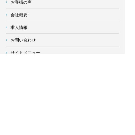
お客様の声
会社概要
求人情報
お問い合わせ
サイトメニュー
対応エリア
- 地域密着の対応エリア -
横浜市 (
青葉区
、旭区、泉区、磯子区、神奈川区、金沢区、港南
区、
港北区
、栄区、瀬谷区、
都筑区
、鶴見区、戸塚区、中区、
西区、保土ケ谷区、緑区、南区) 、
川崎市(高津区、宮前区、多
摩区、麻生区、中原区、幸区、川崎区)
、座間市、大和市、藤沢
市、綾瀬市、鎌倉市、葉山町、寒川町、茅ヶ崎市、逗子市、横
須賀市、三浦市、海老名市、厚木市、平塚市、伊勢原市、相模