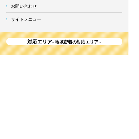
お問い合わせ
サイトメニュー
対応エリア
- 地域密着の対応エリア -
横浜市 (
青葉区
、旭区、泉区、磯子区、神奈川区、金沢区、港南
区、
港北区
、栄区、瀬谷区、
都筑区
、鶴見区、戸塚区、中区、
西区、保土ケ谷区、緑区、南区) 、
川崎市(高津区、宮前区、多
摩区、麻生区、中原区、幸区、川崎区)
、座間市、大和市、藤沢
市、綾瀬市、鎌倉市、葉山町、寒川町、茅ヶ崎市、逗子市、横
須賀市、三浦市、海老名市、厚木市、平塚市、伊勢原市、相模
原市、東京23区
Copyright
神奈川県横浜市の外壁塗装・屋根塗装ならみらいホーム株式会社
All Right
Reserved.