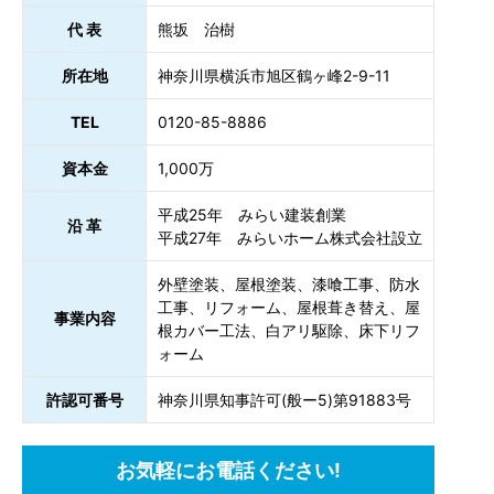
代 表
熊坂 治樹
所在地
神奈川県横浜市旭区鶴ヶ峰2-9-11
TEL
0120-85-8886
資本金
1,000万
平成25年 みらい建装創業
沿 革
平成27年 みらいホーム株式会社設立
外壁塗装、屋根塗装、漆喰工事、防水
工事、リフォーム、屋根葺き替え、屋
事業内容
根カバー工法、白アリ駆除、床下リフ
ォーム
許認可番号
神奈川県知事許可(般ー5)第91883号
お気軽にお電話ください!