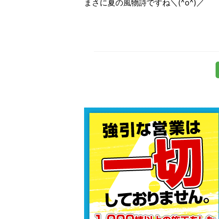
まさに夏の風物詩ですね＼(^o^)／