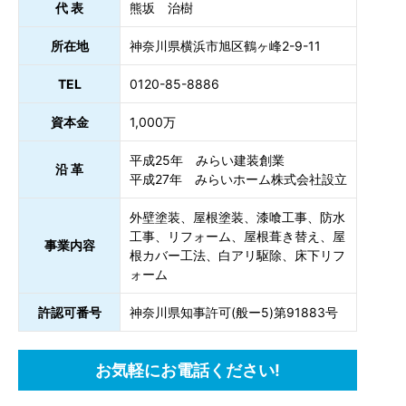
代 表
熊坂 治樹
所在地
神奈川県横浜市旭区鶴ヶ峰2-9-11
TEL
0120-85-8886
資本金
1,000万
平成25年 みらい建装創業
沿 革
平成27年 みらいホーム株式会社設立
外壁塗装、屋根塗装、漆喰工事、防水
工事、リフォーム、屋根葺き替え、屋
事業内容
根カバー工法、白アリ駆除、床下リフ
ォーム
許認可番号
神奈川県知事許可(般ー5)第91883号
お気軽にお電話ください!