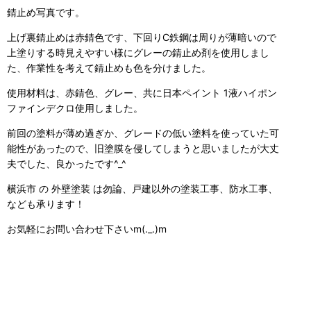
錆止め写真です。
上げ裏錆止めは赤錆色です、下回りC鉄鋼は周りが薄暗いので
上塗りする時見えやすい様にグレーの錆止め剤を使用しまし
た、作業性を考えて錆止めも色を分けました。
使用材料は、赤錆色、グレー、共に日本ペイント 1液ハイポン
ファインデクロ使用しました。
前回の塗料が薄め過ぎか、グレードの低い塗料を使っていた可
能性があったので、旧塗膜を侵してしまうと思いましたが大丈
夫でした、良かったです^_^
横浜市 の 外壁塗装 は勿論、戸建以外の塗装工事、防水工事、
なども承ります！
お気軽にお問い合わせ下さいm(._.)m