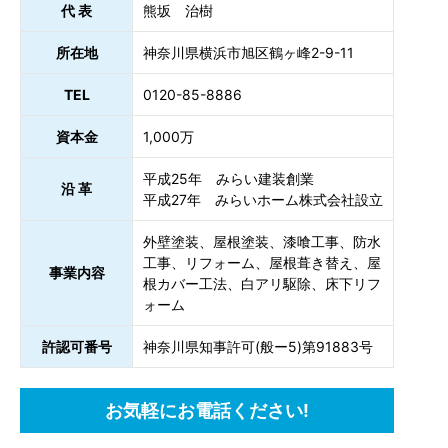
代 表
熊坂 治樹
所在地
神奈川県横浜市旭区鶴ヶ峰2-9-11
TEL
0120-85-8886
資本金
1,000万
平成25年 みらい建装創業
沿 革
平成27年 みらいホーム株式会社設立
外壁塗装、屋根塗装、漆喰工事、防水
工事、リフォーム、屋根葺き替え、屋
事業内容
根カバー工法、白アリ駆除、床下リフ
ォーム
許認可番号
神奈川県知事許可(般ー5)第91883号
お気軽にお電話ください!