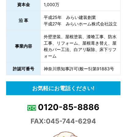
資本金
1,000万
平成25年 みらい建装創業
沿 革
平成27年 みらいホーム株式会社設立
外壁塗装、屋根塗装、漆喰工事、防水
工事、リフォーム、屋根葺き替え、屋
事業内容
根カバー工法、白アリ駆除、床下リフ
ォーム
許認可番号
神奈川県知事許可(般ー5)第91883号
お気軽にお電話ください!
0120-85-8886
FAX:045-744-6294