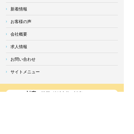
新着情報
お客様の声
会社概要
求人情報
お問い合わせ
サイトメニュー
対応エリア
- 地域密着の対応エリア -
横浜市 (
青葉区
、旭区、泉区、磯子区、神奈川区、金沢区、港南
区、
港北区
、栄区、瀬谷区、
都筑区
、鶴見区、戸塚区、中区、
西区、保土ケ谷区、緑区、南区) 、
川崎市(高津区、宮前区、多