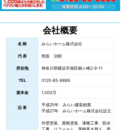
会社概要
名 称
みらいホーム株式会社
代 表
熊坂 治樹
所在地
神奈川県横浜市旭区鶴ヶ峰2-9-11
TEL
0120-85-8886
資本金
1,000万
平成25年 みらい建装創業
沿 革
平成27年 みらいホーム株式会社設立
外壁塗装、屋根塗装、漆喰工事、防水
工事、リフォーム、屋根葺き替え、屋