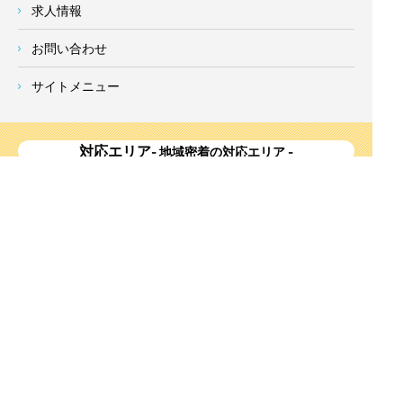
求人情報
お問い合わせ
サイトメニュー
対応エリア
- 地域密着の対応エリア -
横浜市 (
青葉区
、旭区、泉区、磯子区、神奈川区、金沢区、港南
区、
港北区
、栄区、瀬谷区、
都筑区
、鶴見区、戸塚区、中区、
西区、保土ケ谷区、緑区、南区) 、
川崎市(高津区、宮前区、多
摩区、麻生区、中原区、幸区、川崎区)
、座間市、大和市、藤沢
市、綾瀬市、鎌倉市、葉山町、寒川町、茅ヶ崎市、逗子市、横
須賀市、三浦市、海老名市、厚木市、平塚市、伊勢原市、相模
原市、東京23区