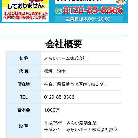
会社概要
名 称
みらいホーム株式会社
代 表
熊坂 治樹
所在地
神奈川県横浜市旭区鶴ヶ峰2-9-11
TEL
0120-85-8886
資本金
1,000万
平成25年 みらい建装創業
沿 革
平成27年 みらいホーム株式会社設立