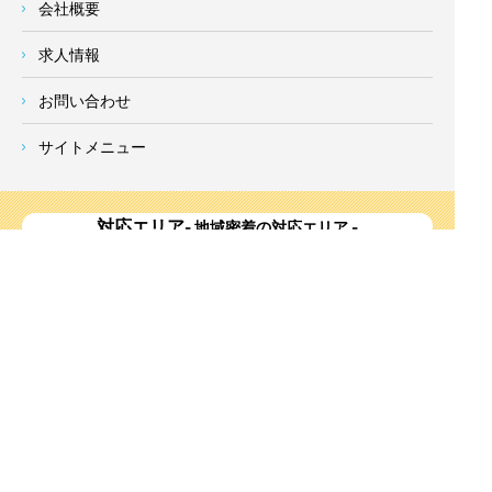
会社概要
求人情報
お問い合わせ
サイトメニュー
対応エリア
- 地域密着の対応エリア -
横浜市 (
青葉区
、旭区、泉区、磯子区、神奈川区、金沢区、港南
区、
港北区
、栄区、瀬谷区、
都筑区
、鶴見区、戸塚区、中区、
西区、保土ケ谷区、緑区、南区) 、
川崎市(高津区、宮前区、多
摩区、麻生区、中原区、幸区、川崎区)
、座間市、大和市、藤沢
市、綾瀬市、鎌倉市、葉山町、寒川町、茅ヶ崎市、逗子市、横
須賀市、三浦市、海老名市、厚木市、平塚市、伊勢原市、相模
原市、東京23区