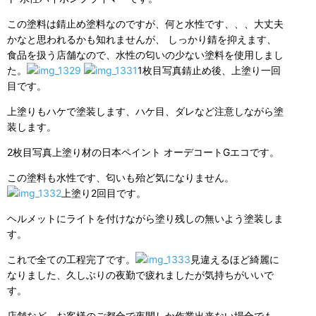
この塗料は錆止め塗料なのですが、何と水性です、、、大丈夫
かなと思われるかも知れませんが、 しっかり錆を抑えます、
食品を扱う店舗なので、水性の匂いの少ない塗料を使用しまし
た。
1枚目写真錆止め後、上塗り一回
目です。
上塗りもハケで塗装します、ハケ目、ダレなど注意しながら塗
装します。
2枚目写真上塗り材の日本ペイント オーデコートGエコです。
この塗料も水性です、匂いも殆ど気になりません。
上塗り2回目です。
ヘルメットにライトを付けながら塗り残しの無いよう塗装しま
す。
これで全ての工程完了です。
見違えるほど綺麗に
なりました、久しぶりの夜勤で疲れましたが気持ちがいいで
す。
店舗など、お客様のご都合で夜間しか作業出来ない場合でも、