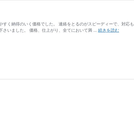
やすく納得のいく価格でした。 連絡をとるのがスピーディーで、対応も
横
下さいました。 価格、仕上がり、全てにおいて満 …
続きを読む
浜
市
旭
区
Ｓ
様
邸
外
壁
塗
装
屋
根
塗
装