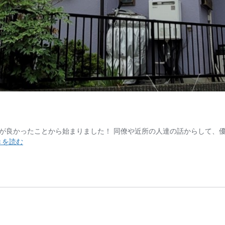
が良かったことから始まりました！ 同僚や近所の人達の話からして、優
横
きを読む
浜
市
旭
区
Ｍ
様
邸