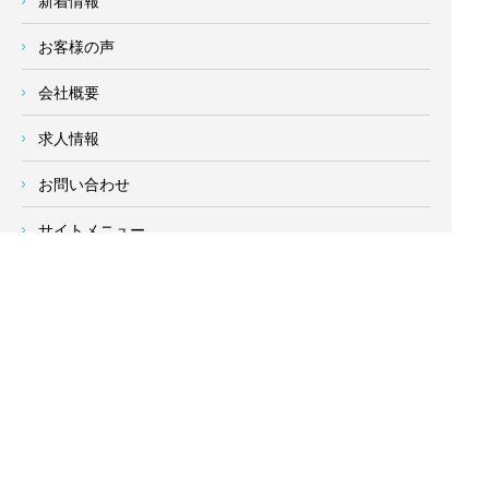
新着情報
お客様の声
会社概要
求人情報
お問い合わせ
サイトメニュー
対応エリア
- 地域密着の対応エリア -
横浜市 (
青葉区
、旭区、泉区、磯子区、神奈川区、金沢区、港南
区、
港北区
、栄区、瀬谷区、
都筑区
、鶴見区、戸塚区、中区、
西区、保土ケ谷区、緑区、南区) 、
川崎市(高津区、宮前区、多
摩区、麻生区、中原区、幸区、川崎区)
、座間市、大和市、藤沢