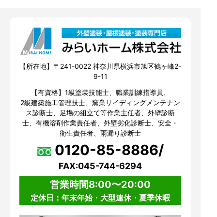
【所在地】〒241-0022 神奈川県横浜市旭区鶴ヶ峰2-
9-11
【有資格】1級塗装技能士、職業訓練指導員、
2級建築施工管理技士、窯業サイディングメンテナン
ス診断士、足場の組立て等作業主任者、外壁診断
士、有機溶剤作業責任者、外壁劣化診断士、安全・
衛生責任者、雨漏り診断士
0120-85-8886/
FAX:045-744-6294
営業時間8:00〜20:00
定休日：年末年始・大型連休・夏季休暇