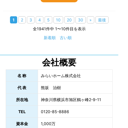
1
2
3
4
5
10
20
30
»
最後
全1941件中 1〜10件目を表示
新着順
古い順
会社概要
名 称
みらいホーム株式会社
代 表
熊坂 治樹
所在地
神奈川県横浜市旭区鶴ヶ峰2-9-11
TEL
0120-85-8886
資本金
1,000万