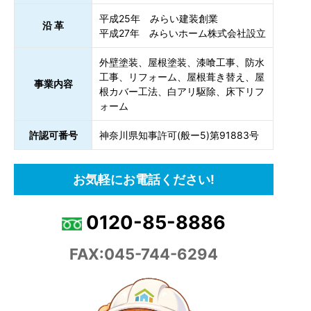
平成25年 みらい建装創業
沿 革
平成27年 みらいホーム株式会社設立
外壁塗装、屋根塗装、漆喰工事、防水
工事、リフォーム、屋根葺き替え、屋
事業内容
根カバー工法、白アリ駆除、床下リフ
ォーム
許認可番号
神奈川県知事許可(般ー5)第91883号
お気軽にお電話ください!
0120-85-8886
FAX:045-744-6294