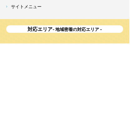
サイトメニュー
対応エリア
- 地域密着の対応エリア -
横浜市 (
青葉区
、旭区、泉区、磯子区、神奈川区、金沢区、港南
区、
港北区
、栄区、瀬谷区、
都筑区
、鶴見区、戸塚区、中区、
西区、保土ケ谷区、緑区、南区) 、
川崎市(高津区、宮前区、多
摩区、麻生区、中原区、幸区、川崎区)
、座間市、大和市、藤沢
市、綾瀬市、鎌倉市、葉山町、寒川町、茅ヶ崎市、逗子市、横
須賀市、三浦市、海老名市、厚木市、平塚市、伊勢原市、相模
原市、東京23区
Copyright
神奈川県横浜市の外壁塗装・屋根塗装ならみらいホーム株式会社
All Right
Reserved.