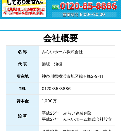
会社概要
名 称
みらいホーム株式会社
代 表
熊坂 治樹
所在地
神奈川県横浜市旭区鶴ヶ峰2-9-11
TEL
0120-85-8886
資本金
1,000万
平成25年 みらい建装創業
沿 革
平成27年 みらいホーム株式会社設立