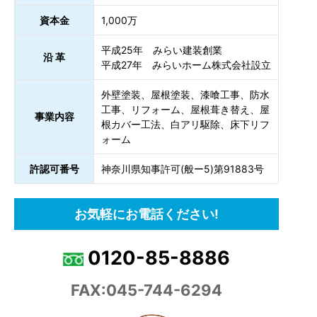
資本金
1,000万
平成25年 みらい建装創業
沿 革
平成27年 みらいホーム株式会社設立
外壁塗装、屋根塗装、漆喰工事、防水
工事、リフォーム、屋根葺き替え、屋
事業内容
根カバー工法、白アリ駆除、床下リフ
ォーム
許認可番号
神奈川県知事許可(般ー5)第91883号
お気軽にお電話ください!
0120-85-8886
FAX:045-744-6294