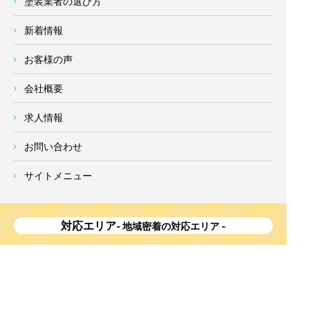
塗装業者の選び方
新着情報
お客様の声
会社概要
求人情報
お問い合わせ
サイトメニュー
対応エリア
- 地域密着の対応エリア -
横浜市 (
青葉区
、旭区、泉区、磯子区、神奈川区、金沢区、港南
区、
港北区
、栄区、瀬谷区、
都筑区
、鶴見区、戸塚区、中区、